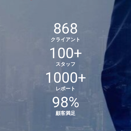
868
クライアント
100
+
スタッフ
1000
+
レポート
98
%
顧客満足