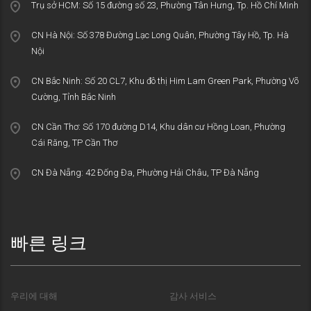
Trụ sở HCM: Số 15 đường số 23, Phường Tân Hưng, Tp. Hồ Chí Minh
CN Hà Nội: Số 378 Đường Lạc Long Quân, Phường Tây Hồ, Tp. Hà
Nội
CN Bắc Ninh: Số 20 CL7, Khu đô thị Him Lam Green Park, Phường Võ
Cường, Tỉnh Bắc Ninh
CN Cần Thơ: Số 170 đường D14, Khu dân cư Hồng Loan, Phường
Cái Răng, TP Cần Thơ
CN Đà Nẵng: 42 Đống Đa, Phường Hải Châu, TP Đà Nẵng
빠른 링크
우리에 대해
감사 서비스