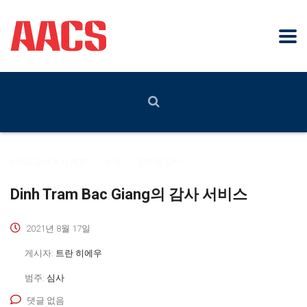
AACS 감사 회사 제한
>
소식
>
딘트램 감사
Dinh Tram Bac Giang의 감사 서비스
2021년 8월 17일
게시자:
트란 히에우
범주:
심사
댓글 없음