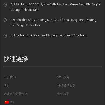
CN Bắc Ninh: Số 20 CL7, Khu đô thị Him Lam Green Park, Phường Võ
Cường, Tỉnh Bắc Ninh
CN Cần Thơ: Số 170 đường D14, Khu dân cư Hồng Loan, Phường
Cái Răng, TP Cần Thơ
CN Đà Nẵng: 42 Đống Đa, Phường Hải Châu, TP Đà Nẵng
快速链接
关于我们
审计服务
消息
税务咨询服务
转让定价报告服务
会计服务
ZH