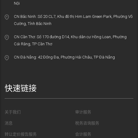
Nội
CN Bắc Ninh: Số 20 CL7, Khu đô thị Him Lam Green Park, Phường Võ
Cường, Tỉnh Bắc Ninh
CN Cần Thơ: Số 170 đường D14, Khu dân cư Hồng Loan, Phường
Cái Răng, TP Cần Thơ
CN Đà Nẵng: 42 Đống Đa, Phường Hải Châu, TP Đà Nẵng
快速链接
关于我们
审计服务
消息
税务咨询服务
转让定价报告服务
会计服务