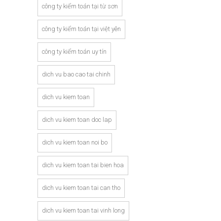
công ty kiểm toán tại từ sơn
công ty kiểm toán tại việt yên
công ty kiểm toán uy tín
dich vu bao cao tai chinh
dich vu kiem toan
dich vu kiem toan doc lap
dich vu kiem toan noi bo
dich vu kiem toan tai bien hoa
dich vu kiem toan tai can tho
dich vu kiem toan tai vinh long