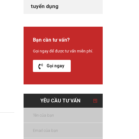
tuyển dụng
Bạn cần tư vấn?
Gọi ngay để được tư vấn miễn phí.
Gọi ngay
YÊU CẦU TƯ VẤN