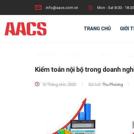
info@aacs.com.vn
Mon - Sat 8.00 - 18.00
TRANG CHỦ
GIỚI 
CÔNG TY TNHH KIỂM TOÁN AACS
>
Tin tức
>
kiểm toán
Kiểm toán nội bộ trong doanh ngh
16 Tháng chín, 2020
Gửi bởi:
Thu Phương