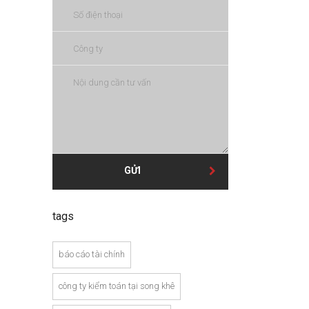
GỬI
tags
báo cáo tài chính
công ty kiểm toán tại song khê