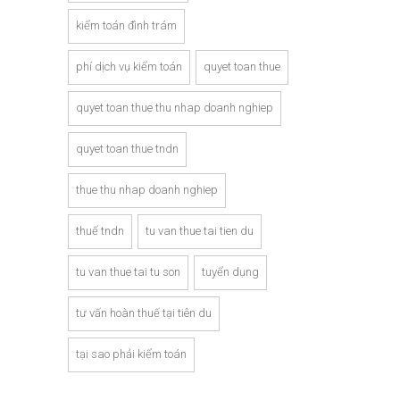
kiểm toán đình trám
phí dịch vụ kiểm toán
quyet toan thue
quyet toan thue thu nhap doanh nghiep
quyet toan thue tndn
thue thu nhap doanh nghiep
thuế tndn
tu van thue tai tien du
tu van thue tai tu son
tuyển dụng
tư vấn hoàn thuế tại tiên du
tại sao phải kiểm toán