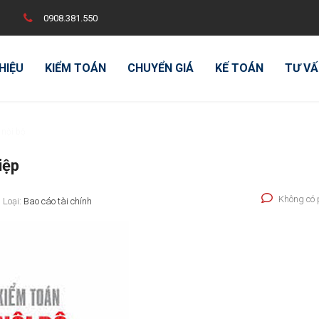
0908.381.550
THIỆU
KIỂM TOÁN
CHUYỂN GIÁ
KẾ TOÁN
TƯ VẤ
 nội bộ
iệp
Không có 
Loại:
Bao cáo tài chính