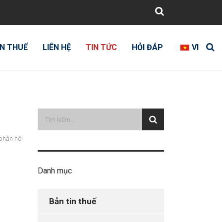
N THUẾ
LIÊN HỆ
TIN TỨC
HỎI ĐÁP
VI
phản hồi
Danh mục
Bản tin thuế