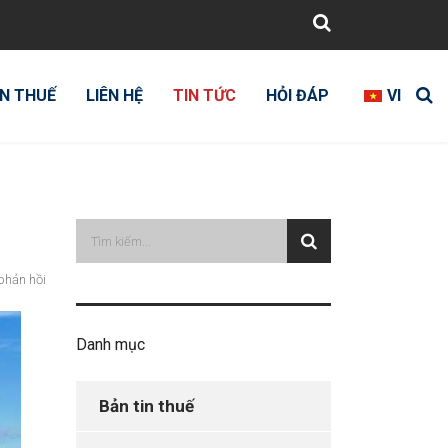
N THUẾ
LIÊN HỆ
TIN TỨC
HỎI ĐÁP
VI
phản hồi
Danh mục
Bản tin thuế