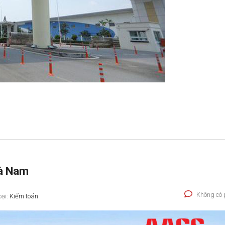
Hà Nam
Không có 
oại:
Kiểm toán