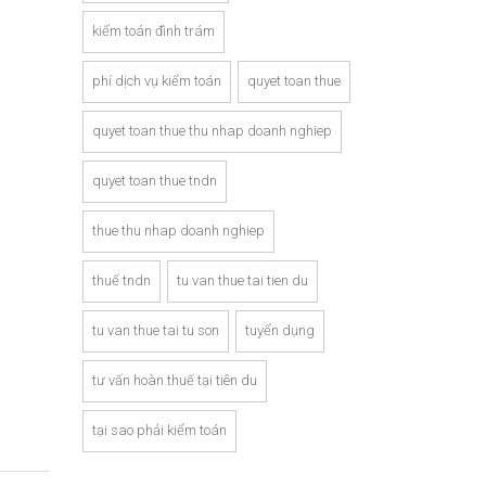
kiểm toán đình trám
phí dịch vụ kiểm toán
quyet toan thue
quyet toan thue thu nhap doanh nghiep
quyet toan thue tndn
thue thu nhap doanh nghiep
thuế tndn
tu van thue tai tien du
tu van thue tai tu son
tuyển dụng
tư vấn hoàn thuế tại tiên du
tại sao phải kiểm toán