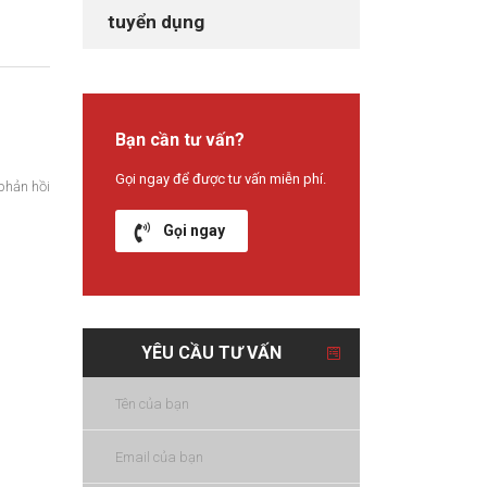
tuyển dụng
Bạn cần tư vấn?
Gọi ngay để được tư vấn miễn phí.
phản hồi
Gọi ngay
YÊU CẦU TƯ VẤN