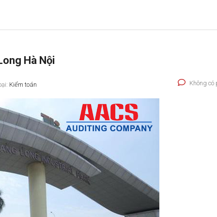
Long Hà Nội
Không có 
oại:
Kiểm toán