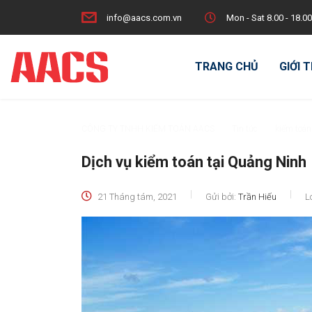
info@aacs.com.vn
Mon - Sat 8.00 - 18.00
TRANG CHỦ
GIỚI 
CÔNG TY TNHH KIỂM TOÁN AACS
>
Tin tức
>
kiểm toán
Dịch vụ kiểm toán tại Quảng Ninh
21 Tháng tám, 2021
Gửi bởi:
Trần Hiếu
L