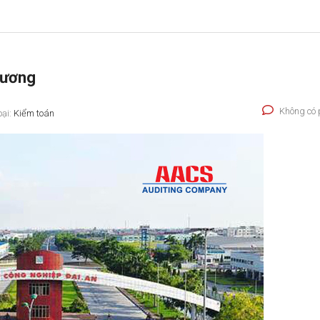
Dương
Không có 
oại:
Kiểm toán