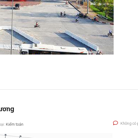
Dương
Không có 
oại:
Kiểm toán