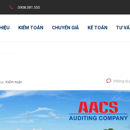
0908.381.550
THIỆU
KIỂM TOÁN
CHUYỂN GIÁ
KẾ TOÁN
TƯ VẤ
 tại bắc giang
Không có 
oại:
Kiểm toán