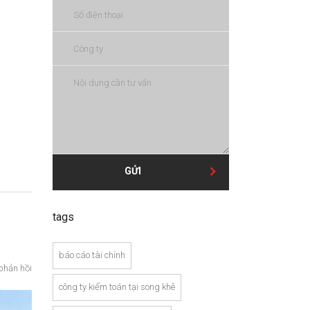
GỬI
tags
báo cáo tài chính
phản hồi
công ty kiểm toán tại song khê