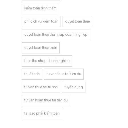
kiểm toán đình trám
phí dịch vụ kiểm toán
quyet toan thue
quyet toan thue thu nhap doanh nghiep
quyet toan thue tndn
thue thu nhap doanh nghiep
thuế tndn
tu van thue tai tien du
tu van thue tai tu son
tuyển dụng
tư vấn hoàn thuế tại tiên du
tại sao phải kiểm toán