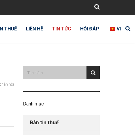
N THUẾ
LIÊN HỆ
TIN TỨC
HỎI ĐÁP
VI
phản hồi
Danh mục
Bản tin thuế