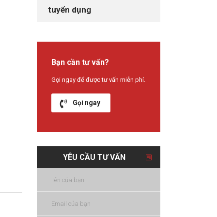
tuyển dụng
Bạn cần tư vấn?
Gọi ngay để được tư vấn miễn phí.
Gọi ngay
YÊU CẦU TƯ VẤN