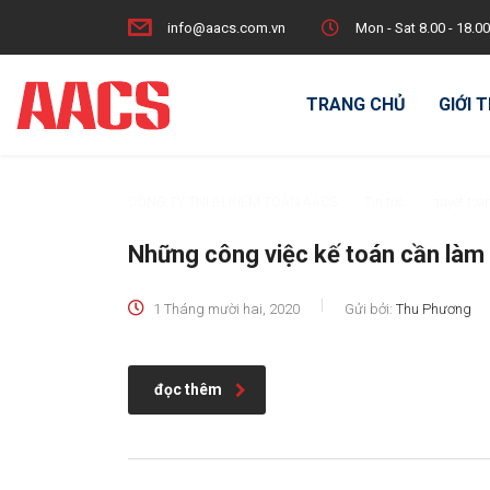
info@aacs.com.vn
Mon - Sat 8.00 - 18.00
TRANG CHỦ
GIỚI 
CÔNG TY TNHH KIỂM TOÁN AACS
>
Tin tức
>
quyet toa
Những công việc kế toán cần làm 
1 Tháng mười hai, 2020
Gửi bởi:
Thu Phương
đọc thêm