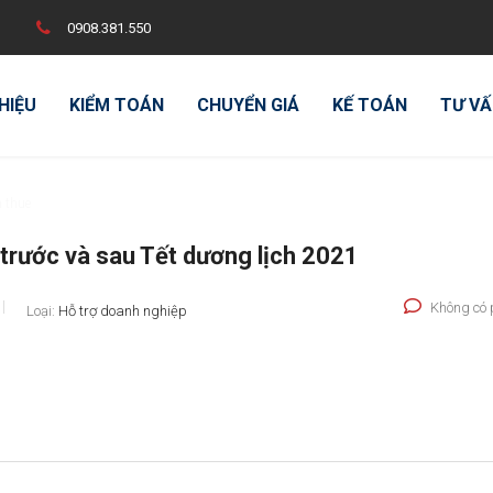
0908.381.550
THIỆU
KIỂM TOÁN
CHUYỂN GIÁ
KẾ TOÁN
TƯ VẤ
n thue
trước và sau Tết dương lịch 2021
Không có 
Loại:
Hỗ trợ doanh nghiệp