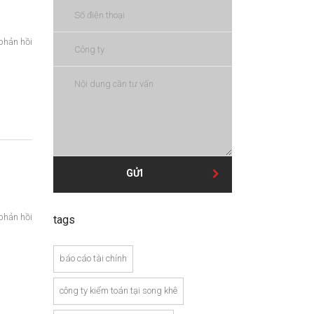
phản hồi
GỬI
phản hồi
tags
báo cáo tài chính
công ty kiểm toán tại song khê