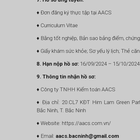
♦ Đơn đăng ký thực tập tại AACS
♦ Curriculum Vitae
♦ Bằng tốt nghiệp, Bản sao bảng điểm, chứng
♦ Giấy khám sức khỏe; Sơ yếu lý lịch; Thẻ că
8. Hạn nộp hồ sơ:
16/09/2024 – 15/10/2024
9. Thông tin nhận hồ sơ:
♦ Công ty TNHH Kiểm toán AACS
♦ Địa chỉ: 20.CL7 KĐT Him Lam Green Park,
Bắc Ninh, T. Bắc Ninh
♦ Website: https://aacs.com.vn/
♦ Email:
aacs.bacninh@gmail.com