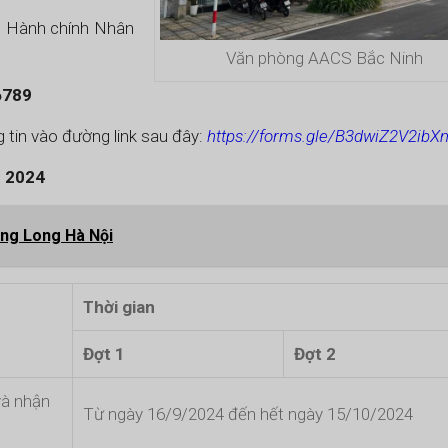
ng Hành chính Nhân
Văn phòng AACS Bắc Ninh
6789
g tin vào đường link sau đây:
https://forms.gle/B3dwiZ2V2ibX
m 2024
ăng Long Hà Nội
Thời gian
Đợt 1
Đợt 2
và nhận
Từ ngày 16/9/2024 đến hết ngày 15/10/2024