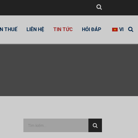
N THUẾ
LIÊN HỆ
TIN TỨC
HỎI ĐÁP
VI