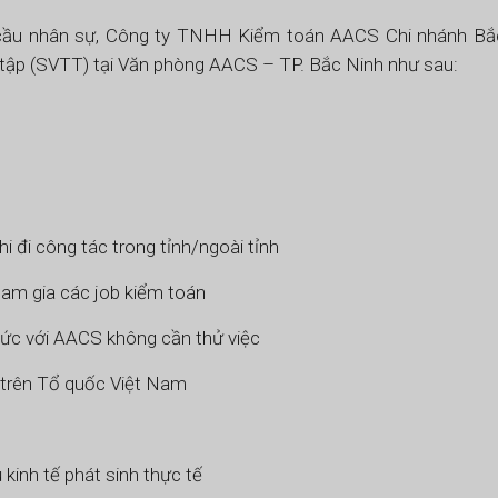
 cầu nhân sự, Công ty TNHH Kiểm toán AACS Chi nhánh Bắ
c tập (SVTT) tại Văn phòng AACS – TP. Bắc Ninh như sau:
i đi công tác trong tỉnh/ngoài tỉnh
ham gia các job kiểm toán
hức với AACS không cần thử việc
 trên Tổ quốc Việt Nam
kinh tế phát sinh thực tế