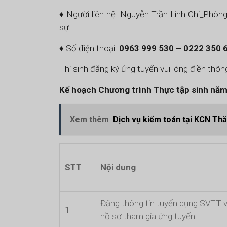
♦ Người liên hệ: Nguyễn Trần Linh Chi_Phò
sự
♦ Số điện thoại:
0963 999 530 – 0222 350 
Thí sinh đăng ký ứng tuyển vui lòng điền thôn
Kế hoạch Chương trình Thực tập sinh nă
Xem thêm
Dịch vụ kiểm toán tại KCN Th
STT
Nội dung
Đăng thông tin tuyển dụng SVTT 
1
hồ sơ tham gia ứng tuyển