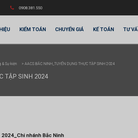
0908.381.550
THIỆU
KIỂM TOÁN
CHUYỂN GIÁ
KẾ TOÁN
TƯ VẤ
 & Sự kiện
>
AACS BẮC NINH_TUYỂN DỤNG THỰC TẬP SINH 2024
 TẬP SINH 2024
ăm 2024_Chi nhánh Bắc Ninh