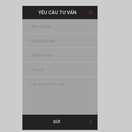
YÊU CẦU TƯ VẤN
GỬI