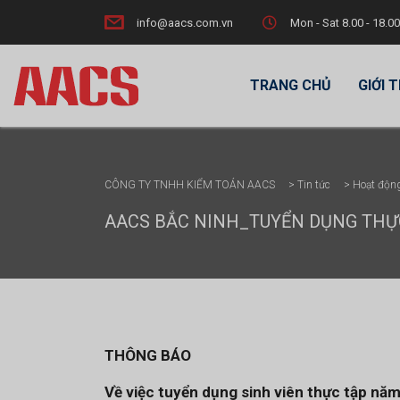
info@aacs.com.vn
Mon - Sat 8.00 - 18.00
TRANG CHỦ
GIỚI 
CÔNG TY TNHH KIỂM TOÁN AACS
>
Tin tức
>
Hoạt động
AACS BẮC NINH_TUYỂN DỤNG THỰC
THÔNG BÁO
Về việc tuyển dụng sinh viên thực tập n