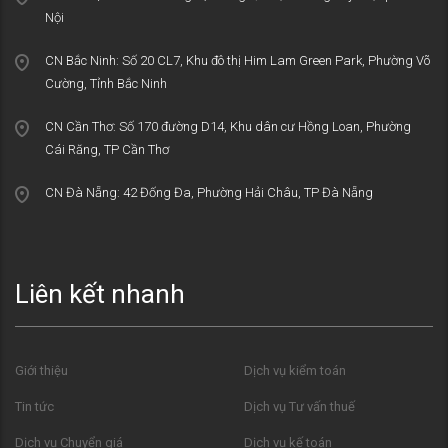
Nội
CN Bắc Ninh: Số 20 CL7, Khu đô thị Him Lam Green Park, Phường Võ
Cường, Tỉnh Bắc Ninh
CN Cần Thơ: Số 170 đường D14, Khu dân cư Hồng Loan, Phường
Cái Răng, TP Cần Thơ
CN Đà Nẵng: 42 Đống Đa, Phường Hải Châu, TP Đà Nẵng
Liên kết nhanh
Giới thiệu
Dịch vụ kiểm toán
Tin tức
Dịch vụ Tư vấn thuế
Dịch vụ Chuyển giá
Dịch vụ kế toán