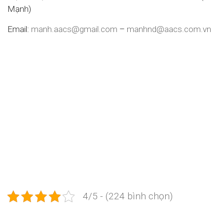
Mạnh)
Email:
manh.aacs@gmail.com
–
manhnd@aacs.com.vn
Kiểm toán tại Thạnh Hóa , Công ty kiểm toán tại Thạnh
Hóa , Kiểm toán Thạnh Hóa , Dịch vụ kiểm toán, Dịch vụ
kiểm toán, Công ty kiểm toán uy tín, Dịch vụ kế toán,
Dịch vụ thành lập công ty, Dịch vụ kiểm toán, Dịch vụ
kiểm toán, Công ty kiểm toán uy tín, Dịch vụ kiểm toán,
Dịch vụ kiểm toán, Công ty kiểm toán uy tín, Công ty
kiểm toán uy tín, kiểm toán là gì, tại sao phải kiểm toán
4/5 - (224 bình chọn)