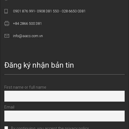
0901 876 991- 0908 381 550 - 028 6650 0381
+84 2866 500 381
info@aacs.com.vn
Đăng ký nhận bản tin
First name or full name
Email
By continuing, you accept the privacy policy