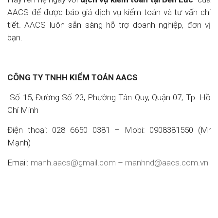
AACS để được báo giá dịch vụ kiểm toán và tư vấn chi
tiết. AACS luôn sẵn sàng hỗ trợ doanh nghiệp, đơn vị
bạn.
CÔNG TY TNHH KIỂM TOÁN AACS
Số 15, Đường Số 23, Phường Tân Quy, Quận 07, Tp. Hồ
Chí Minh
Điện thoại: 028 6650 0381 – Mobi: 0908381550 (Mr
Mạnh)
Email:
manh.aacs@gmail.com
–
manhnd@aacs.com.vn
Kiểm toán tại Bến Lức , Công ty kiểm toán tại Bến Lức ,
Kiểm toán Bến Lức , Dịch vụ kiểm toán, Dịch vụ kiểm
toán, Công ty kiểm toán uy tín, Dịch vụ kế toán, Dịch vụ