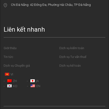
CN Đà Nẵng: 42 Đống Đa, Phường Hải Châu, TP Đà Nẵng
Liên kết nhanh
Giới thiệu
Dịch vụ kiểm toán
Tin tức
Dịch vụ Tư vấn thuế
Dịch vụ Chuyển giá
Dịch vụ kế toán
VI
ZH
JA
KO
EN