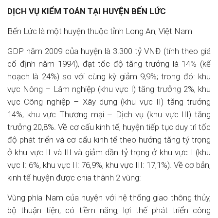
DỊCH VỤ KIỂM TOÁN TẠI HUYỆN BẾN LỨC
Bến Lức là một huyện thuộc tỉnh Long An, Việt Nam
GDP năm 2009 của huyện là 3.300 tỷ VNĐ (tính theo giá
cố định năm 1994), đạt tốc độ tăng trưởng là 14% (kế
hoạch là 24%) so với cùng kỳ giảm 9,9%; trong đó: khu
vực Nông – Lâm nghiệp (khu vực I) tăng trưởng 2%, khu
vực Công nghiệp – Xây dựng (khu vực II) tăng trưởng
14%, khu vực Thương mại – Dịch vụ (khu vực III) tăng
trưởng 20,8%. Về cơ cấu kinh tế, huyện tiếp tục duy trì tốc
độ phát triển và cơ cấu kinh tế theo hướng tăng tỷ trọng
ở khu vực II và III và giảm dần tỷ trọng ở khu vực I (khu
vực I: 6%, khu vực II: 76,9%, khu vực III: 17,1%). Về cơ bản,
kinh tế huyện được chia thành 2 vùng:
Vùng phía Nam của huyện với hệ thống giao thông thủy,
bộ thuận tiện, có tiềm năng, lợi thế phát triển công