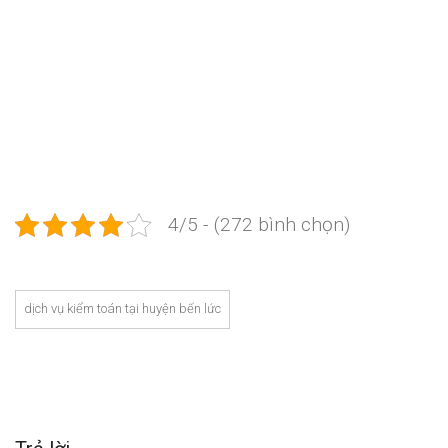
thành lập công ty, Dịch vụ kiểm toán, Dịch vụ kiểm toán,
Công ty kiểm toán uy tín, Dịch vụ kiểm toán, Dịch vụ kiểm
toán, Công ty kiểm toán uy tín, Công ty kiểm toán uy tín,
kiểm toán là gì, tại sao phải kiểm toán
4/5 - (272 bình chọn)
dịch vụ kiểm toán tại huyện bến lức